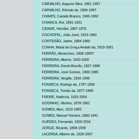
CARVALHO, Augusto Silva
, 1861-1957
CARVALHO, Rómulo de,
1906-1997
CHAVES, Castelo Branco,
1900-1992
CHIANCA, Rui,
1891-1931
CIDADE, Hernâni
, 1887-1975
COCHOFEL, João José
, 1919-1982
CORTESÃO, Jaime
, 1884-1960
CUNHA, Maria da Graça Amado da,
1919-2001
FERRÃO, Abranches
, 1908-1959?
FERREIRA, Alberto
, 1920-2000
FERREIRA, David Mourão,
1927-1996
FERREIRA, José Gomes,
1900-1985
FERREIRA, Vergílio
, 1916-1996
FONSECA, Rodrigo da
, 1787-1858
FONSECA, Tomás da
, 1877-1968
FREIRE, Natércia,
1920-2004
GODINHO, Vitorino,
1878-1962
GOMES, Alice
, 1910-1983
GOMES, Manuel Teixeira,
1860-1941
GUEDES, Fernando,
1929-2016
JORGE, Ricardo
, 1858-1939
LACERDA, Alberto de,
1928-2007