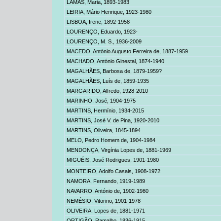
LAMAS, Maria
, 1893-1983
LEIRIA, Mário Henrique
, 1923-1980
LISBOA, Irene
, 1892-1958
LOURENÇO, Eduardo,
1923-
LOURENÇO, M. S.,
1936-2009
MACEDO, António Augusto Ferreira de
, 1887-1959
MACHADO, António Ginestal,
1874-1940
MAGALHÃES, Barbosa de
, 1879-1959?
MAGALHÃES, Luís de
, 1859-1935
MARGARIDO, Alfredo,
1928-2010
MARINHO, José
, 1904-1975
MARTINS, Hermínio,
1934-2015
MARTINS, José V. de Pina,
1920-2010
MARTINS, Oliveira
, 1845-1894
MELO, Pedro Homem de
, 1904-1984
MENDONÇA, Virgínia Lopes de,
1881-1969
MIGUÉIS, José Rodrigues
, 1901-1980
MONTEIRO, Adolfo Casais
, 1908-1972
NAMORA, Fernando,
1919-1989
NAVARRO, António de,
1902-1980
NEMÉSIO, Vitorino
, 1901-1978
OLIVEIRA, Lopes de
, 1881-1971
ORTIGÃO, Ramalho
, 1836-1915