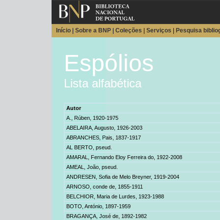
Início
|
Sobre a BNP
|
Coleções
|
Serviços
|
Pesquisa biblio
Espólios
Lista alfabética
Autor
A., Rúben
, 1920-1975
ABELAIRA, Augusto,
1926-2003
ABRANCHES, Pais
, 1837-1917
AL BERTO,
pseud.
AMARAL, Fernando Eloy Ferreira do,
1922-2008
AMEAL, João
, pseud.
ANDRESEN, Sofia de Melo Breyner,
1919-2004
ARNOSO, conde de
, 1855-1911
BELCHIOR, Maria de Lurdes,
1923-1988
BOTO, António
, 1897-1959
BRAGANÇA, José de
, 1892-1982