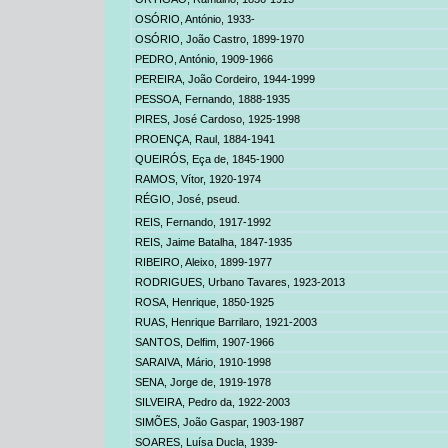
OSÓRIO, António,
1933-
OSÓRIO, João Castro,
1899-1970
PEDRO, António
, 1909-1966
PEREIRA, João Cordeiro,
1944-1999
PESSOA, Fernando
, 1888-1935
PIRES, José Cardoso,
1925-1998
PROENÇA, Raul
, 1884-1941
QUEIRÓS, Eça de
, 1845-1900
RAMOS, Vítor,
1920-1974
RÉGIO, José,
pseud.
REIS, Fernando
, 1917-1992
REIS, Jaime Batalha
, 1847-1935
RIBEIRO, Aleixo
, 1899-1977
RODRIGUES, Urbano Tavares,
1923-2013
ROSA, Henrique,
1850-1925
RUAS, Henrique Barrilaro,
1921-2003
SANTOS, Delfim,
1907-1966
SARAIVA, Mário,
1910-1998
SENA, Jorge de,
1919-1978
SILVEIRA, Pedro da
, 1922-2003
SIMÕES, João Gaspar
, 1903-1987
SOARES, Luísa Ducla,
1939-