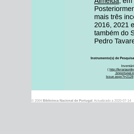
Almeida
, em
Posteriormen
mais três in
2016, 2021 
também do S
Pedro Tavare
Instrumento(s) de Pesquisa
Inventár
(
http://livrariaonli
.bnportugal.p
Issue.aspx?i=2128
© 2004
Biblioteca Nacional de Portugal
. Actualizado a
2020-07-14