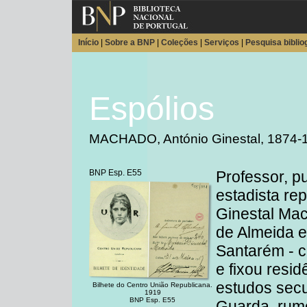
Início
|
Sobre a BNP
|
Coleções
|
Serviços
|
Pesquisa biblio
Espólios
MACHADO, António Ginestal, 1874-
BNP Esp. E55
Professor, pub
estadista re
Ginestal Mac
de Almeida e
Santarém - 
e fixou resi
estudos secu
Bilhete do Centro União Republicana.
1919
BNP Esp. E55
Guarda, rum