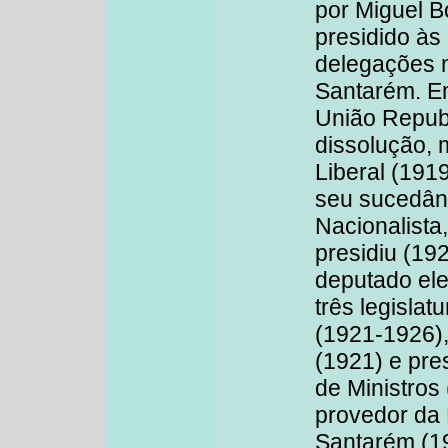
por Miguel B
presidido às
delegações 
Santarém. Em
União Republ
dissolução, m
Liberal (191
seu sucedâne
Nacionalista,
presidiu (19
deputado ele
três legislat
(1921-1926),
(1921) e pre
de Ministros 
provedor da 
Santarém (1