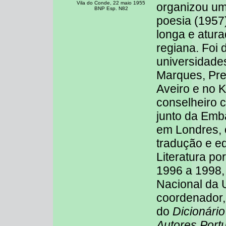
Vila do Conde, 22 maio 1955
organizou um
BNP Esp. N82
poesia (1957
longa e atura
regiana. Foi
universidade
Marques, Pre
Aveiro e no K
conselheiro c
junto da Emb
em Londres,
tradução e e
Literatura po
1996 a 1998,
Nacional da
coordenador,
do
Dicionári
Autores Port