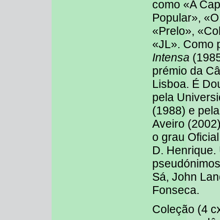
como «A Capi
Popular», «O
«Prelo», «Col
«JL». Como 
Intensa
(1985
prémio da Câ
Lisboa. É Do
pela Univers
(1988) e pel
Aveiro (2002)
o grau Oficia
D. Henrique.
pseudónimos
Sá, John Lan
Fonseca.
Coleção (4 cx