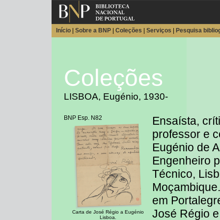
Início
|
Sobre a BNP
|
Coleções
|
Serviços
|
Pesquisa biblio
Coleções
LISBOA, Eugénio, 1930-
BNP Esp. N82
Ensaísta, críti
professor e c
Eugénio de A
Engenheiro pe
Técnico, Lis
Moçambique. 
em Portaleg
José Régio e,
Carta de José Régio a Eugénio
Lisboa.