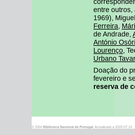
correspondên
entre outros,
1969), Migue
Ferreira
,
Már
de Andrade,
António Osór
Lourenço
, T
Urbano Tava
Doação do pr
fevereiro e 
reserva de c
© 2004
Biblioteca Nacional de Portugal
. Actualizado a
2020-07-14