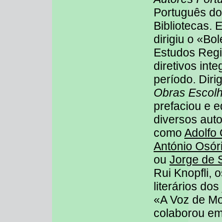
Português do
Bibliotecas. 
dirigiu o «Bo
Estudos Regi
diretivos in
período. Diri
Obras Escolh
prefaciou e e
diversos aut
como
Adolfo
António Osór
ou
Jorge de 
Rui Knopfli, 
literários do
«A Voz de M
colaborou em