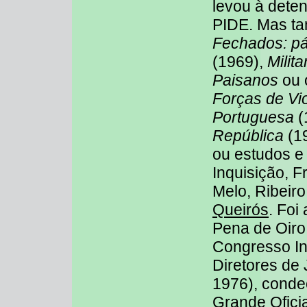
levou à deten
PIDE. Mas t
Fechados: pá
(1969),
Milita
Paisanos
ou
Forças de Vi
Portuguesa
(
República
(19
ou estudos e
Inquisição, 
Melo, Ribeir
Queirós
. Foi
Pena de Oiro
Congresso In
Diretores de 
1976), cond
Grande Ofici