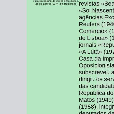
Primeira página do jornal «República»,
revistas «Se
25 de abril de 1974, dir. Raúl Rego
«Sol Nascent
agências Exc
Reuters (194
Comércio» (1
de Lisboa» (1
jornais «Rep
«A Luta» (197
Casa da Impr
Oposicionist
subscreveu a
dirigiu os se
das candidat
República do
Matos (1949
(1958), integ
deputados da