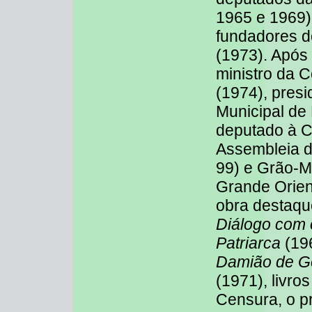
1965 e 1969)
fundadores do
(1973). Após 
ministro da 
(1974), pres
Municipal de 
deputado à Co
Assembleia d
99) e Grão-M
Grande Orien
obra destaq
Diálogo com 
Patriarca
(19
Damião de Go
(1971), livro
Censura, o p