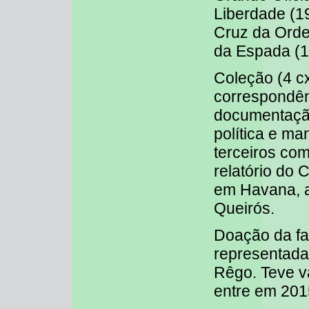
Liberdade (1
Cruz da Ordem
da Espada (1
Coleção (4 cx
correspondên
documentação
política e m
terceiros co
relatório do
em Havana, a
Queirós.
Doação da fam
representada
Rêgo. Teve v
entre em 201