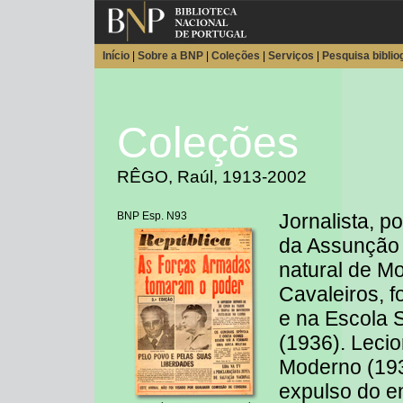
Início
|
Sobre a BNP
|
Coleções
|
Serviços
|
Pesquisa biblio
Coleções
RÊGO, Raúl, 1913-2002
BNP Esp. N93
Jornalista, pol
da Assunção
natural de M
Cavaleiros, 
e na Escola S
(1936). Leci
Moderno (193
expulso do en