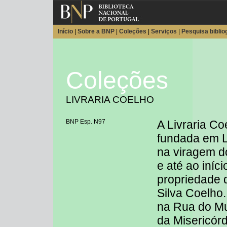
Início
|
Sobre a BNP
|
Coleções
|
Serviços
|
Pesquisa biblio
Coleções
LIVRARIA COELHO
BNP Esp. N97
A Livraria Co
fundada em L
na viragem d
e até ao iníc
propriedade 
Silva Coelho
na Rua do Mu
da Misericórd