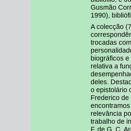
Gusmão Corr
1990), biblióf
A colecção (73
correspondênc
trocadas com
personalidad
biográficos 
relativa a fu
desempenhad
deles. Destac
o epistolário
Frederico de
encontramos
relevância po
trabalho de 
F. de G. C. A