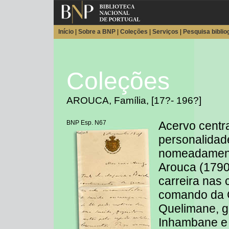
Início
|
Sobre a BNP
|
Coleções
|
Serviços
|
Pesquisa biblio
Coleções
AROUCA, Família, [17?- 196?]
BNP Esp. N67
Acervo centr
personalidad
nomeadament
Arouca (1790
carreira nas 
comando da 
Quelimane, g
Inhambane e