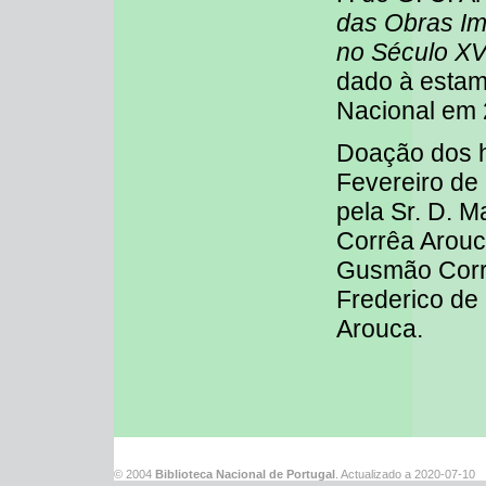
das Obras Im
no Século XV
dado à estam
Nacional em 
Doação dos h
Fevereiro de
pela Sr. D. M
Corrêa Arouc
Gusmão Corrê
Frederico d
Arouca.
© 2004
Biblioteca Nacional de Portugal
. Actualizado a
2020-07-10