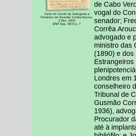
de Cabo Verd
vogal do Con
Carta do Conde de Sabugosa a
Frederico de Gusmão Corrêa Arouca,
senador; Fre
3 Dez. 1901
BNP Esp. N67/cx. 7
Corrêa Arouc
advogado e po
ministro das
(1890) e dos
Estrangeiros 
plenipotenciá
Londres em 1
conselheiro 
Tribunal de 
Gusmão Corr
1936), advog
Procurador 
até à implan
bibliófilo; e 