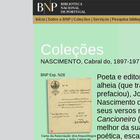
Início
|
Sobre a BNP
|
Coleções
|
Serviços
|
Pesquisa biblio
Coleções
NASCIMENTO, Cabral do, 1897-197
BNP Esp. N28
Poeta e edito
alheia (que t
prefaciou), J
Nascimento d
seus versos n
Cancioneiro
(
melhor da su
poética, esc
Carta da Associação dos Arqueólogos
Portugueses a João Cabral do