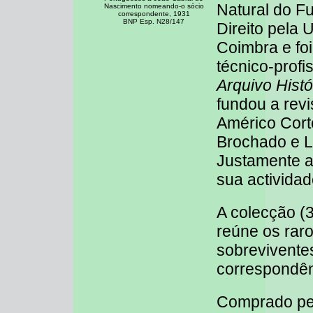
Natural do F
Nascimento nomeando-o sócio
correspondente, 1931
BNP Esp. N28/147
Direito pela 
Coimbra e foi
técnico-profis
Arquivo Hist
fundou a rev
Américo Corte
Brochado e Lu
Justamente ap
sua actividad
A colecção (3
reúne os rar
sobrevivente
correspondên
Comprado pel